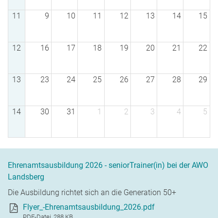
11
9
10
11
12
13
14
15
12
16
17
18
19
20
21
22
13
23
24
25
26
27
28
29
14
30
31
1
2
3
4
5
Ehrenamtsausbildung 2026 - seniorTrainer(in) bei der AWO
Landsberg
Die Ausbildung richtet sich an die Generation 50+
Flyer_-Ehrenamtsausbildung_2026.pdf
PDF-Datei, 288 KB