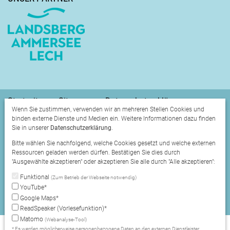
Startseite
Sitemap
Datenschutzerklärung
Wenn Sie zustimmen, verwenden wir an mehreren Stellen Cookies und
Datenschutzeinstellungen
Impressum
binden externe Dienste und Medien ein. Weitere Informationen dazu finden
Sie in unserer
Datenschutzerklärung
.
Erklärung zur Barrierefreiheit
Bitte wählen Sie nachfolgend, welche Cookies gesetzt und welche externen
Instagram
Facebook
RSS-Feed
Ressourcen geladen werden dürfen. Bestätigen Sie dies durch
"Ausgewählte akzeptieren" oder akzeptieren Sie alle durch "Alle akzeptieren":
A
A
A
Schriftgröße
Funktional
(Zum Betrieb der Webseite notwendig)
YouTube*
Google Maps*
ReadSpeaker (Vorlesefunktion)*
Matomo
(Webanalyse-Tool)
* Es werden möglicherweise personenbezogene Daten an den externen Dienstleister