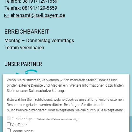
Telefon: 08191/129-1559
Telefax: 08191/129-5559
ehrenamt@lra-ll.bayern.de
ERREICHBARKEIT
Montag – Donnerstag vormittags
Termin vereinbaren
UNSER PARTNER
Wenn Sie zustimmen, verwenden wir an mehreren Stellen Cookies und
binden externe Dienste und Medien ein. Weitere Informationen dazu finden
Sie in unserer
Datenschutzerklärung
.
Bitte wählen Sie nachfolgend, welche Cookies gesetzt und welche externen
Ressourcen geladen werden dürfen. Bestätigen Sie dies durch
"Ausgewählte akzeptieren" oder akzeptieren Sie alle durch "Alle akzeptieren":
Funktional
(Zum Betrieb der Webseite notwendig)
Startseite
Sitemap
Datenschutzerklärung
YouTube*
Google Maps*