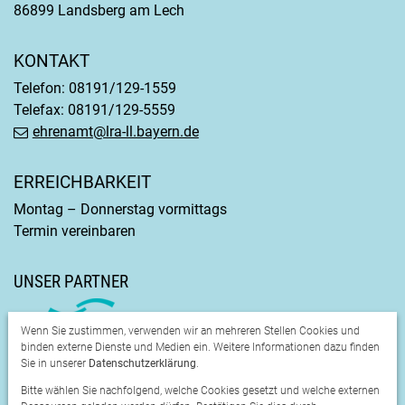
86899 Landsberg am Lech
KONTAKT
Telefon: 08191/129-1559
Telefax: 08191/129-5559
ehrenamt@lra-ll.bayern.de
ERREICHBARKEIT
Montag – Donnerstag vormittags
Termin vereinbaren
UNSER PARTNER
Wenn Sie zustimmen, verwenden wir an mehreren Stellen Cookies und
binden externe Dienste und Medien ein. Weitere Informationen dazu finden
Sie in unserer
Datenschutzerklärung
.
Bitte wählen Sie nachfolgend, welche Cookies gesetzt und welche externen