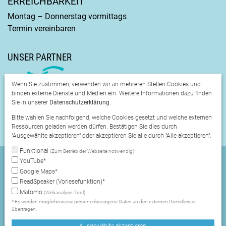
ERREICHBARKEIT
Montag – Donnerstag vormittags
Termin vereinbaren
UNSER PARTNER
Wenn Sie zustimmen, verwenden wir an mehreren Stellen Cookies und
binden externe Dienste und Medien ein. Weitere Informationen dazu finden
Sie in unserer
Datenschutzerklärung
.
Bitte wählen Sie nachfolgend, welche Cookies gesetzt und welche externen
Ressourcen geladen werden dürfen. Bestätigen Sie dies durch
"Ausgewählte akzeptieren" oder akzeptieren Sie alle durch "Alle akzeptieren":
Funktional
(Zum Betrieb der Webseite notwendig)
Startseite
Sitemap
Datenschutzerklärung
YouTube*
Google Maps*
Datenschutzeinstellungen
Impressum
ReadSpeaker (Vorlesefunktion)*
Erklärung zur Barrierefreiheit
Matomo
(Webanalyse-Tool)
* Es werden möglicherweise personenbezogene Daten an den externen Dienstleister
Instagram
Facebook
RSS-Feed
übertragen.
Ausgewählte akzeptieren